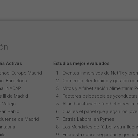
ión
ás Activas
Estudios mejor evaluados
chool Europe Madrid
Eventos inmersivos de Netflix y pro
ol Barcelona
Comercio electrónico y gestión com
onal INACAP
Mitos y Alfabetización Alimentaria: 
 III de Madrid
Factores psicosociales yconductas p
 Vallejo
AI and sustainable food choices in 
San Pablo
Cual es el papel que juegan los jóv
lutense de Madrid
Estrés Laboral en Pymes
ntabria
Los Mundiales de fútbol y su influen
ile
Encuesta sobre seguridad y gestión