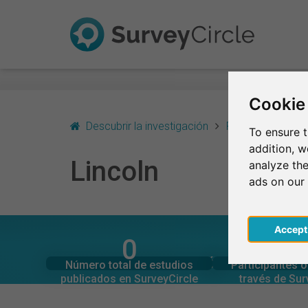
Cookie
Descubrir la investigación
Reino Unido - Ing
To ensure t
addition, 
Lincoln
analyze the
ads on our
Acce
0
0
SurveyCircle
SurveyCi
Estudios actuales en
Participaciones 
EN RESUMEN – INVESTIGACIÓN EN LINCOLN
Número total de estudios
Participantes 
0
0
publicados en SurveyCircle
través de Sur