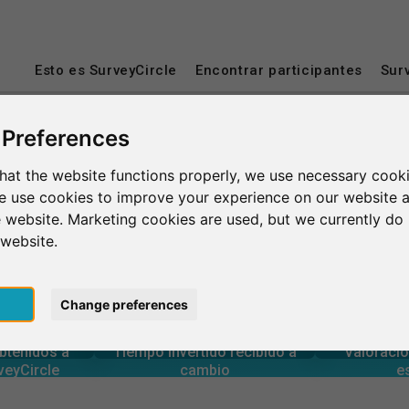
Esto es SurveyCircle
Encontrar participantes
Sur
 Preferences
laterra
Lincoln
hat the website functions properly, we use necessary cooki
we use cookies to improve your experience on our website 
 website. Marketing cookies are used, but we currently do 
 website.
pt
Change preferences
0
rcle
estudios
Número tota
generadas en
Tiempo invertido en otros
obtenidos a
Tiempo invertido recibido a
Valoració
0
veyCircle
cambio
e