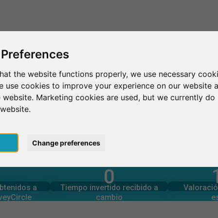
Esto es SurveyCircle
Encontrar participantes
Sur
 Preferences
hat the website functions properly, we use necessary cooki
we use cookies to improve your experience on our website 
Luxemburg
 website. Marketing cookies are used, but we currently do 
 website.
pt
Change preferences
0
rcle
estudios
Número tota
generadas en
Tiempo invertido en otros
G
obtenidos a
Tiempo invertido recibido a
Valoració
0
veyCircle
cambio
e