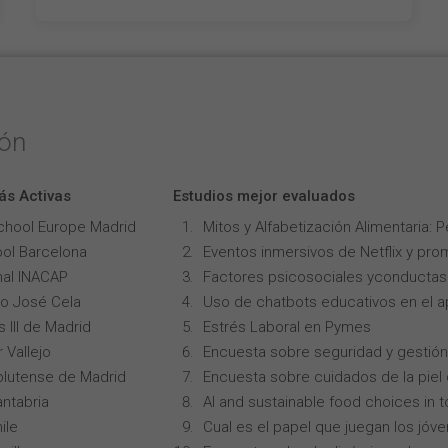
ión
ás Activas
Estudios mejor evaluados
chool Europe Madrid
Mitos y Alfabetización Alimentaria: 
ol Barcelona
Eventos inmersivos de Netflix y pro
onal INACAP
Factores psicosociales yconductas p
lo José Cela
Uso de chatbots educativos en el ap
 III de Madrid
Estrés Laboral en Pymes
 Vallejo
Encuesta sobre seguridad y gestión
lutense de Madrid
Encuesta sobre cuidados de la piel
ntabria
AI and sustainable food choices in 
ile
Cual es el papel que juegan los jóv