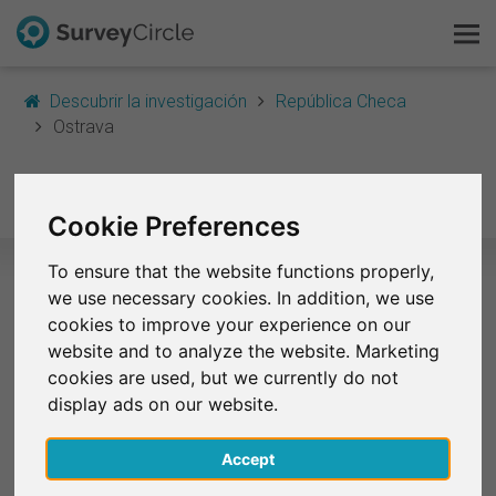
Descubrir la investigación
República Checa
Ostrava
Esto es SurveyCircle
Ostrava
Survey Ranking
Cookie Preferences
Explorar la investigación
To ensure that the website functions properly,
we use necessary cookies. In addition, we use
FAQ
Estudios seleccionados en Ostrava
cookies to improve your experience on our
website and to analyze the website. Marketing
Regístrate gratis
Actualmente no existen encuestas de Ostrava en
cookies are used, but we currently do not
SurveyCircle.
display ads on our website.
Iniciar sesión
Accept
English