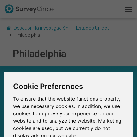
Descubrir la investigación
Estados Unidos
Philadelphia
Philadelphia
Esto es SurveyCircle
Survey Ranking
EN RESUMEN – INVESTIGACIÓN EN
PHILADELPHIA
Cookie Preferences
Explorar la investigación
0
To ensure that the website functions properly,
FAQ
Estudios actuales en SurveyCircle
0
we use necessary cookies. In addition, we use
Número total de estudios publicados en
cookies to improve your experience on our
SurveyCircle
Regístrate gratis
website and to analyze the website. Marketing
cookies are used, but we currently do not
Iniciar sesión
display ads on our website.