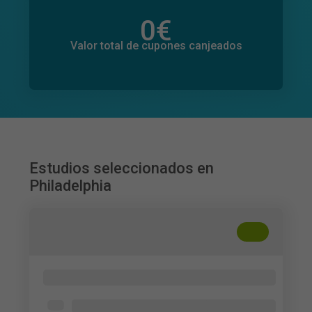
0
€
Valor total de donaciones
0
€
Valor total de cupones canjeados
Estudios seleccionados en
Philadelphia
+
??
Lung cancer screening awareness
University of Pennsylvania