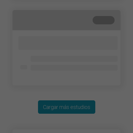
Cerrada
Lorem ipsum dolor sit amet, consectetur
adipisicing elit. Cum, nemo?
Lorem ipsum dolor
Lorem ipsum dolor
Lorem ipsum dolor
Cargar más estudios