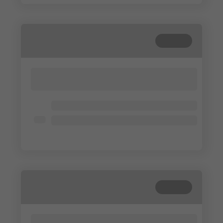
Cerrada
Lorem ipsum dolor sit amet, consectetur
adipisicing elit. Cum, nemo?
Lorem ipsum dolor
Lorem ipsum dolor
Lorem ipsum dolor
Cerrada
Lorem ipsum dolor sit amet, consectetur