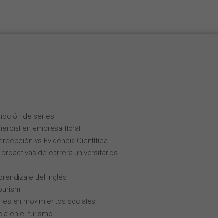
moción de series
ercial en empresa floral
Percepción vs Evidencia Científica
roactivas de carrera universitarios
rendizaje del inglés
tourism
enes en movimientos sociales
cia en el turismo