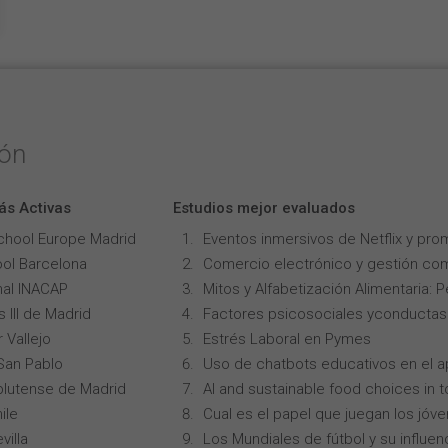
ión
ás Activas
Estudios mejor evaluados
chool Europe Madrid
Eventos inmersivos de Netflix y pro
ol Barcelona
Comercio electrónico y gestión com
onal INACAP
Mitos y Alfabetización Alimentaria: 
 III de Madrid
Factores psicosociales yconductas p
 Vallejo
Estrés Laboral en Pymes
San Pablo
Uso de chatbots educativos en el ap
lutense de Madrid
AI and sustainable food choices in 
ile
Cual es el papel que juegan los jóv
villa
Los Mundiales de fútbol y su influen