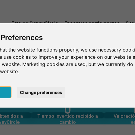
Esto es SurveyCircle
Encontrar participantes
Sur
 Preferences
hat the website functions properly, we use necessary cooki
-Étienne
we use cookies to improve your experience on our website 
 website. Marketing cookies are used, but we currently do 
 website.
pt
Change preferences
0
rcle
estudios
Número tota
generadas en
Tiempo invertido en otros
ENNE
obtenidos a
Tiempo invertido recibido a
Valoració
0
veyCircle
cambio
e