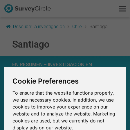
Descubrir la investigación
Chile
Santiago
Santiago
Esto es SurveyCircle
EN RESUMEN – INVESTIGACIÓN EN
Survey Ranking
SANTIAGO
Cookie Preferences
Explorar la investigación
0
Estudios actuales en SurveyCircle
To ensure that the website functions properly,
0
FAQ
Número total de estudios publicados en
we use necessary cookies. In addition, we use
SurveyCircle
cookies to improve your experience on our
Regístrate gratis
website and to analyze the website. Marketing
cookies are used, but we currently do not
Iniciar sesión
display ads on our website.