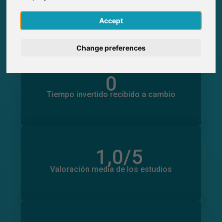
0
Participaciones generadas en SurveyCircle
0
English
Participantes obtenidos a través de
Accept
SurveyCircle
Deutsch
Change preferences
Nederlands
0
Tiempo invertido en otros estudios
0
Français
Tiempo invertido recibido a cambio
Italiano
1,0
/5
Número total de valoraciones
0
Valoración media de los estudios