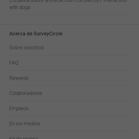
Encuesta sobre la interacción con perros / Interaction
with dogs
Acerca de SurveyCircle
Sobre nosotros
FAQ
Rewards
Colaboradores
Empleos
En los medios
Kit de prensa