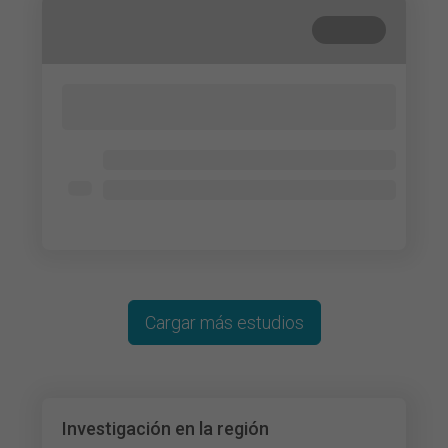
Cerrada
Lorem ipsum dolor sit amet, consectetur
adipisicing elit. Cum, nemo?
Lorem ipsum dolor
Lorem ipsum dolor
Lorem ipsum dolor
Cargar más estudios
Investigación en la región