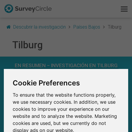
Descubrir la investigación
Países Bajos
Tilburg
Tilburg
Esto es SurveyCircle
EN RESUMEN – INVESTIGACIÓN EN TILBURG
Survey Ranking
0
Cookie Preferences
Explorar la investigación
Estudios actuales en SurveyCircle
0
Número total de estudios publicados en
To ensure that the website functions properly,
FAQ
SurveyCircle
we use necessary cookies. In addition, we use
cookies to improve your experience on our
Regístrate gratis
website and to analyze the website. Marketing
cookies are used, but we currently do not
0
Iniciar sesión
display ads on our website.
Participaciones generadas en SurveyCircle