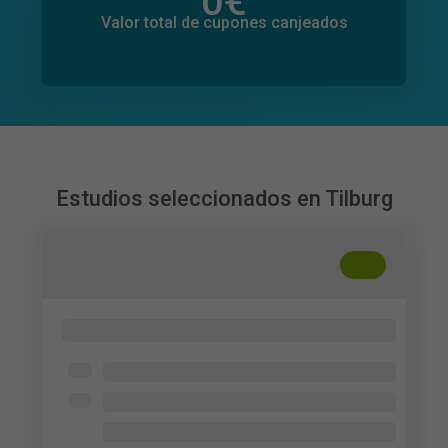
0
€
Valor total de donaciones
0
€
Valor total de cupones canjeados
Estudios seleccionados en Tilburg
+
??
Emotions and Well-Being of Students
Tilburg University
University Students in the Netherlands
10 × 20 € Bol cupón