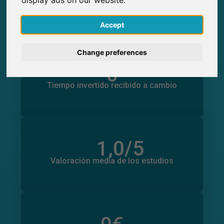
0
Participantes obtenidos a través de
SurveyCircle
English
Accept
Deutsch
Change preferences
Nederlands
0
Tiempo invertido en otros estudios
0
Tiempo invertido recibido a cambio
Français
Italiano
1,0
/5
Número total de valoraciones
0
Valoración media de los estudios