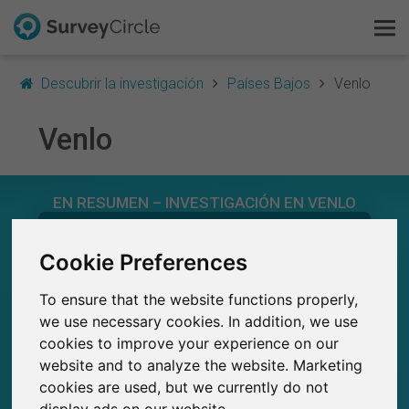
Descubrir la investigación
Países Bajos
Venlo
Venlo
Esto es SurveyCircle
EN RESUMEN – INVESTIGACIÓN EN VENLO
Survey Ranking
0
Explorar la investigación
Cookie Preferences
Estudios actuales en SurveyCircle
0
Número total de estudios publicados en
To ensure that the website functions properly,
SurveyCircle
FAQ
we use necessary cookies. In addition, we use
cookies to improve your experience on our
Regístrate gratis
website and to analyze the website. Marketing
0
cookies are used, but we currently do not
Iniciar sesión
Participaciones generadas en SurveyCircle
display ads on our website.