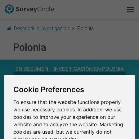
Descubrir la investigación
Polonia
Polonia
Esto es SurveyCircle
EN RESUMEN – INVESTIGACIÓN EN POLONIA
Survey Ranking
0
Explorar la investigación
Cookie Preferences
Estudios actuales en SurveyCircle
0
Número total de estudios publicados en
SurveyCircle
To ensure that the website functions properly,
FAQ
we use necessary cookies. In addition, we use
cookies to improve your experience on our
Regístrate gratis
website and to analyze the website. Marketing
0
cookies are used, but we currently do not
Iniciar sesión
Participaciones generadas en SurveyCircle