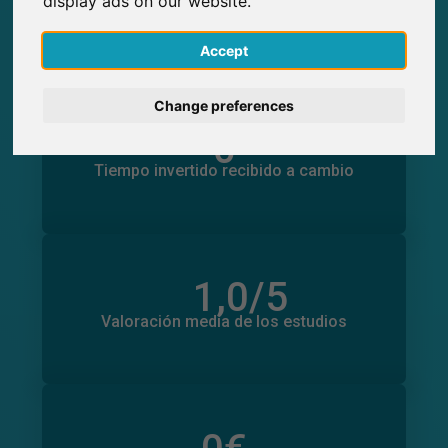
display ads on our website.
0
Participantes obtenidos a través de
SurveyCircle
English
Accept
Deutsch
Change preferences
Nederlands
0
Tiempo invertido en otros estudios
0
Tiempo invertido recibido a cambio
Français
Italiano
1,0
/5
Número total de valoraciones
0
Valoración media de los estudios