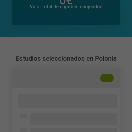
0
€
Valor total de donaciones
0
€
Valor total de cupones canjeados
Estudios seleccionados en Polonia
+
??
Digital Communication, Linguistic
Politeness and Employee Wellbeing
Uniwersytetu Ekonomicznego we
Wrocławiu
Employees