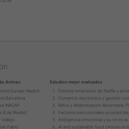
Circle.
ión
ás Activas
Estudios mejor evaluados
chool Europe Madrid
Eventos inmersivos de Netflix y pro
ol Barcelona
Comercio electrónico y gestión com
onal INACAP
Mitos y Alfabetización Alimentaria: 
 III de Madrid
Factores psicosociales yconductas p
 Vallejo
Inteligencia emocional y su rol en 
San Pablo
AI and sustainable food choices in 