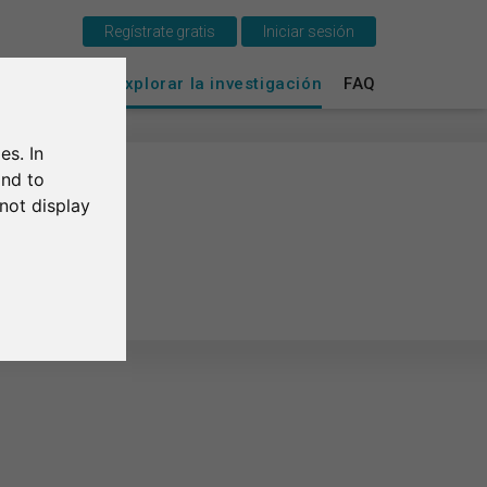
Regístrate gratis
Iniciar sesión
Esto es SurveyCircle
vey Ranking
Explorar la investigación
FAQ
Survey Ranking
es. In
Explorar la investigación
and to
not display
FAQ
Regístrate gratis
Iniciar sesión
English
Deutsch