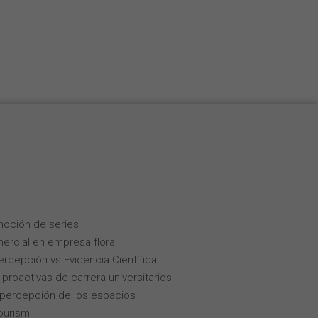
Nederlands
Français
Italiano
moción de series
ercial en empresa floral
Percepción vs Evidencia Científica
roactivas de carrera universitarios
la percepción de los espacios
tourism