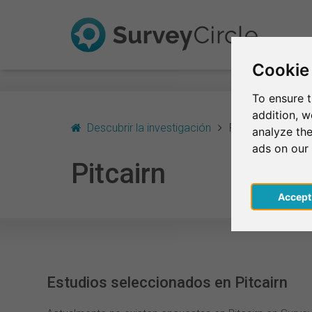
Cookie
To ensure t
addition, 
Descubrir la investigación
Pitcairn
analyze the
ads on our
Pitcairn
Acce
Estudios seleccionados en Pitcairn