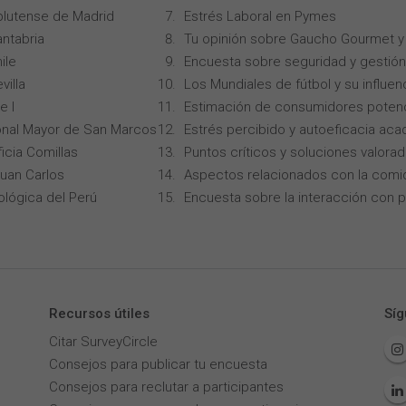
lutense de Madrid
Estrés Laboral en Pymes
ntabria
Tu opinión sobre Gaucho Gourmet y 
ile
Encuesta sobre seguridad y gestión
villa
Los Mundiales de fútbol y su influen
e I
Estimación de consumidores potenc
onal Mayor de San Marcos
Estrés percibido y autoeficacia ac
icia Comillas
Puntos críticos y soluciones valorad
Juan Carlos
Aspectos relacionados con la comi
ológica del Perú
Encuesta sobre la interacción con p
Recursos útiles
Síg
Citar SurveyCircle
Consejos para publicar tu encuesta
Consejos para reclutar a participantes