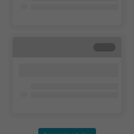
Lorem ipsum dolor
Lorem ipsum dolor
Cerrada
Lorem ipsum dolor sit amet, consectetur
adipisicing elit. Cum, nemo?
Lorem ipsum dolor
Lorem ipsum dolor
Lorem ipsum dolor