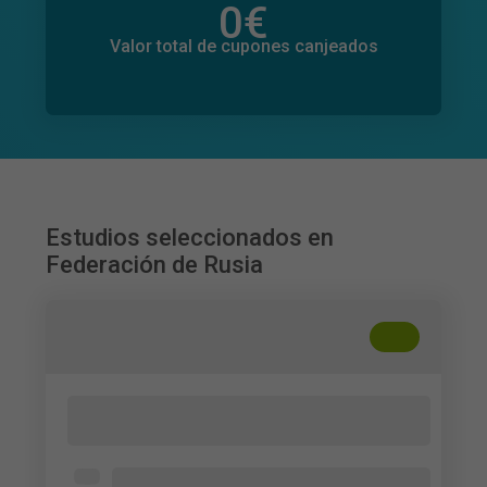
0
€
Valor total de donaciones
0
€
Valor total de cupones canjeados
Estudios seleccionados en
Federación de Rusia
+
??
AI Use, Trust and Responsibility Among
Higher Education Students
College and university students aged