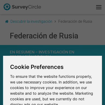
Descubrir la investigación
Federación de Rusia
Federación de Rusia
Esto es SurveyCircle
EN RESUMEN – INVESTIGACIÓN EN
Survey Ranking
FEDERACIÓN DE RUSIA
Explorar la investigación
Cookie Preferences
0
Estudios actuales en SurveyCircle
0
To ensure that the website functions properly,
Número total de estudios publicados en
FAQ
SurveyCircle
we use necessary cookies. In addition, we use
cookies to improve your experience on our
Regístrate gratis
website and to analyze the website. Marketing
cookies are used, but we currently do not
Iniciar sesión
display ads on our website.