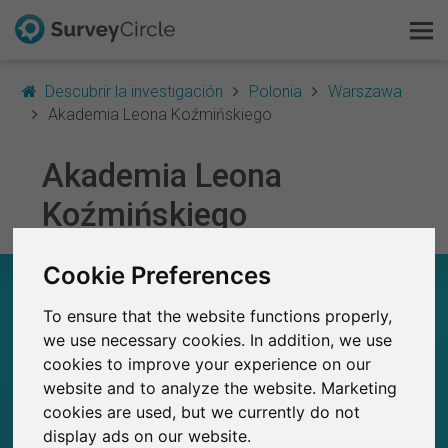
Descubrir la investigación
Polonia
Warszawa
Akademia Leona Koźmińskiego
Akademia Leona
Esto es SurveyCircle
Koźmińskiego
Survey Ranking
Cookie Preferences
Explorar la investigación
AKADEMIA LEONA KOŹMIŃSKIEGO – EN
RESUMEN
To ensure that the website functions properly,
FAQ
we use necessary cookies. In addition, we use
0
cookies to improve your experience on our
Regístrate gratis
Estudios actuales en SurveyCircle
0
website and to analyze the website. Marketing
Número total de estudios publicados en
SurveyCircle
cookies are used, but we currently do not
Iniciar sesión
display ads on our website.