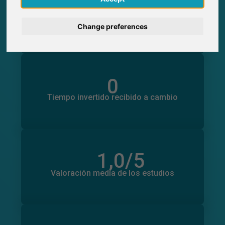
0
Participaciones generadas en SurveyCircle
0
Participantes obtenidos a través de
Deutsch
SurveyCircle
Change preferences
Nederlands
Français
0
Tiempo invertido en otros estudios
0
Tiempo invertido recibido a cambio
Italiano
1,0
/5
Número total de valoraciones
0
Valoración media de los estudios