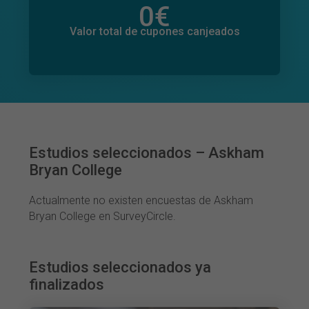
0
€
Valor total de donaciones
0
€
Valor total de cupones canjeados
Estudios seleccionados – Askham
Bryan College
Actualmente no existen encuestas de Askham
Bryan College en SurveyCircle.
Estudios seleccionados ya
finalizados