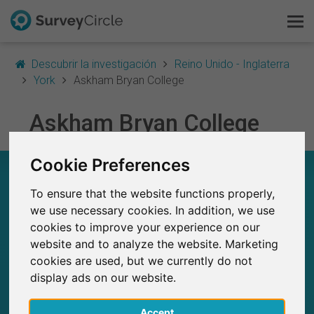
Descubrir la investigación
Reino Unido - Inglaterra
York
Askham Bryan College
Esto es SurveyCircle
Askham Bryan College
Survey Ranking
Cookie Preferences
ASKHAM BRYAN COLLEGE – EN RESUMEN
Explorar la investigación
To ensure that the website functions properly,
0
FAQ
we use necessary cookies. In addition, we use
Estudios actuales en SurveyCircle
cookies to improve your experience on our
0
Número total de estudios publicados en
website and to analyze the website. Marketing
Regístrate gratis
SurveyCircle
cookies are used, but we currently do not
display ads on our website.
Iniciar sesión
Accept
English