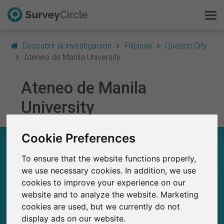
Descubrir la investigación
Filipinas
Quezon City
Ateneo de Manila University
Ateneo de Manila
Esto es SurveyCircle
University
Survey Ranking
Cookie Preferences
Explorar la investigación
ATENEO DE MANILA UNIVERSITY – EN
RESUMEN
To ensure that the website functions properly,
FAQ
we use necessary cookies. In addition, we use
0
cookies to improve your experience on our
Regístrate gratis
Estudios actuales en SurveyCircle
0
website and to analyze the website. Marketing
Número total de estudios publicados en
SurveyCircle
cookies are used, but we currently do not
Iniciar sesión
display ads on our website.