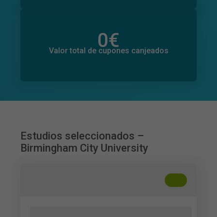
0
€
Valor total de donaciones
0
€
Valor total de cupones canjeados
Estudios seleccionados –
Birmingham City University
+
??
Stigma, social withdrawal and levels of