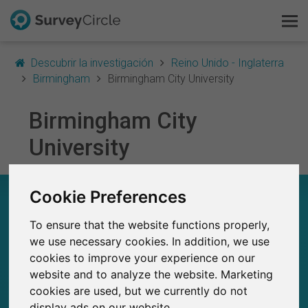
Descubrir la investigación
Reino Unido - Inglaterra
Birmingham
Birmingham City University
Birmingham City
Esto es SurveyCircle
University
Survey Ranking
Explorar la investigación
Cookie Preferences
BIRMINGHAM CITY UNIVERSITY – EN
RESUMEN
To ensure that the website functions properly,
FAQ
we use necessary cookies. In addition, we use
0
cookies to improve your experience on our
Estudios actuales en SurveyCircle
Regístrate gratis
0
Número total de estudios publicados en
website and to analyze the website. Marketing
SurveyCircle
cookies are used, but we currently do not
Iniciar sesión
display ads on our website.