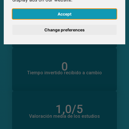
English
Accept
0
Participaciones generadas en SurveyCircle
Deutsch
0
Participantes obtenidos a través de
Change preferences
SurveyCircle
Nederlands
Français
0
Italiano
Tiempo invertido en otros estudios
0
Tiempo invertido recibido a cambio
1,0
/5
Número total de valoraciones
0
Valoración media de los estudios