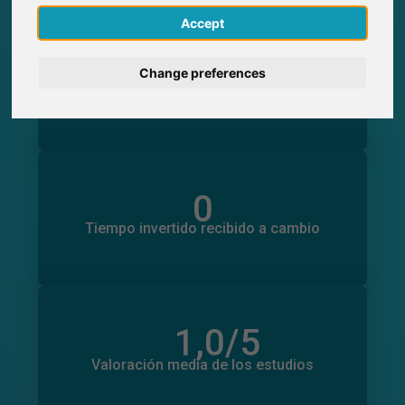
English
Accept
0
Deutsch
Participaciones generadas en SurveyCircle
Change preferences
0
Participantes obtenidos a través de
SurveyCircle
Nederlands
Français
Italiano
0
Tiempo invertido en otros estudios
0
Tiempo invertido recibido a cambio
1,0
/5
Número total de valoraciones
0
Valoración media de los estudios