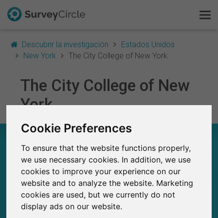
Descubrir la investigación
Estados Unidos
New York
The City College of New York
The City College of New
Esto es SurveyCircle
York
Survey Ranking
Cookie Preferences
Explorar la investigación
THE CITY COLLEGE OF NEW YORK – EN
RESUMEN
To ensure that the website functions properly,
FAQ
we use necessary cookies. In addition, we use
cookies to improve your experience on our
0
Regístrate gratis
website and to analyze the website. Marketing
Estudios actuales en SurveyCircle
0
Número total de estudios publicados en
cookies are used, but we currently do not
SurveyCircle
Iniciar sesión
display ads on our website.