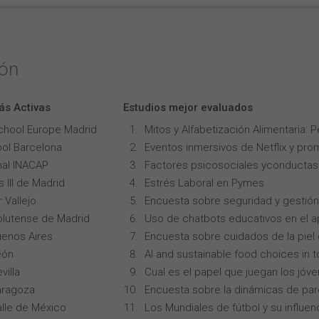
ión
ás Activas
Estudios mejor evaluados
chool Europe Madrid
Mitos y Alfabetización Alimentaria: 
ol Barcelona
Eventos inmersivos de Netflix y pro
onal INACAP
Factores psicosociales yconductas p
 III de Madrid
Estrés Laboral en Pymes
 Vallejo
Encuesta sobre seguridad y gestión
lutense de Madrid
Uso de chatbots educativos en el ap
uenos Aires
Encuesta sobre cuidados de la piel
eón
AI and sustainable food choices in 
villa
Cual es el papel que juegan los jóv
aragoza
Encuesta sobre la dinámicas de par
alle de México
Los Mundiales de fútbol y su influen