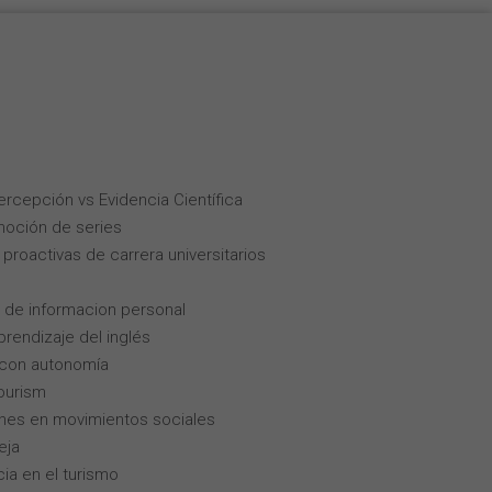
Percepción vs Evidencia Científica
moción de series
roactivas de carrera universitarios
 de informacion personal
rendizaje del inglés
 con autonomía
tourism
enes en movimientos sociales
eja
cia en el turismo