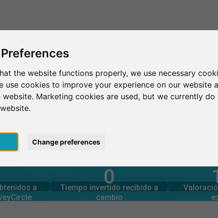
Esto es SurveyCircle
Encontrar participantes
Sur
 Preferences
hat the website functions properly, we use necessary cooki
we use cookies to improve your experience on our website 
San Rafael
Dominican University of California
 website. Marketing cookies are used, but we currently do 
 website.
y of California
pt
Change preferences
0
rcle
estudios
Número tota
generadas en
Tiempo invertido en otros
N RESUMEN
obtenidos a
Tiempo invertido recibido a
Valoració
0
veyCircle
cambio
e