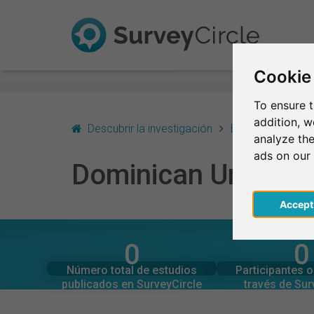
Cookie
To ensure t
addition, 
Descubrir la investigación
Estados Unidos
analyze the
ads on our
Dominican Universit
Acce
0
0
SurveyCircle
SurveyCi
Estudios actuales en
Participaciones 
DOMINICAN UNIVERSITY OF CALIFORNIA – E
Número total de estudios
Participantes 
0
0
publicados en SurveyCircle
través de Sur