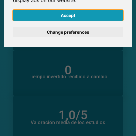
display ads on our website.
English
Accept
0
Participaciones generadas en SurveyCircle
Deutsch
0
Participantes obtenidos a través de
Change preferences
SurveyCircle
Nederlands
Français
0
Tiempo invertido en otros estudios
Italiano
0
Tiempo invertido recibido a cambio
1,0
/5
Número total de valoraciones
0
Valoración media de los estudios