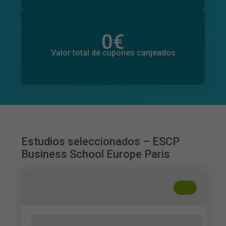
0
€
Valor total de donaciones
0
€
Valor total de cupones canjeados
Estudios seleccionados – ESCP
Business School Europe Paris
+
??
How Detailed Should Privacy Policies Be