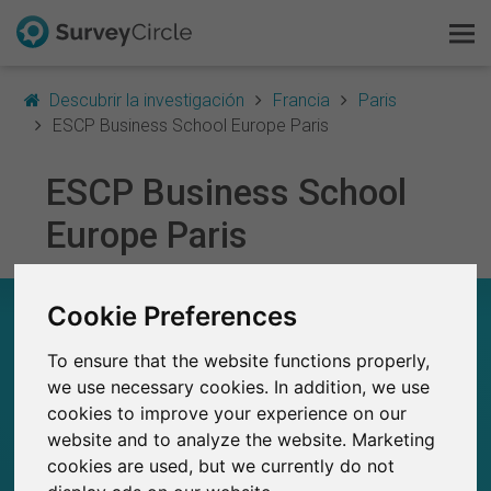
Descubrir la investigación
Francia
Paris
ESCP Business School Europe Paris
ESCP Business School
Esto es SurveyCircle
Europe Paris
Survey Ranking
Explorar la investigación
Cookie Preferences
ESCP BUSINESS SCHOOL EUROPE PARIS – EN
RESUMEN
To ensure that the website functions properly,
FAQ
we use necessary cookies. In addition, we use
0
cookies to improve your experience on our
Estudios actuales en SurveyCircle
Regístrate gratis
0
Número total de estudios publicados en
website and to analyze the website. Marketing
SurveyCircle
cookies are used, but we currently do not
Iniciar sesión