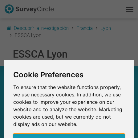
Descubrir la investigación
Francia
Lyon
ESSCA Lyon
Esto es SurveyCircle
ESSCA Lyon
Survey Ranking
Cookie Preferences
ESSCA LYON – EN RESUMEN
Explorar la investigación
To ensure that the website functions properly,
0
FAQ
we use necessary cookies. In addition, we use
Estudios actuales en SurveyCircle
0
cookies to improve your experience on our
Número total de estudios publicados en
SurveyCircle
Regístrate gratis
website and to analyze the website. Marketing
cookies are used, but we currently do not
Iniciar sesión
display ads on our website.