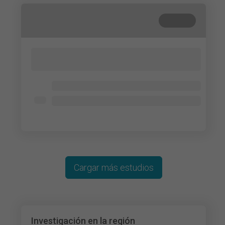
Cerrada
Lorem ipsum dolor sit amet, consectetur
adipisicing elit. Cum, nemo?
Lorem ipsum dolor
Lorem ipsum dolor
Lorem ipsum dolor
Cargar más estudios
Investigación en la región