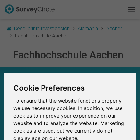
Descubrir la investigación
Alemania
Aachen
Fachhochschule Aachen
Fachhochschule Aachen
Esto es SurveyCircle
Survey Ranking
FACHHOCHSCHULE AACHEN – EN RESUMEN
Cookie Preferences
Explorar la investigación
0
Estudios actuales en SurveyCircle
To ensure that the website functions properly,
0
FAQ
Número total de estudios publicados en
we use necessary cookies. In addition, we use
SurveyCircle
cookies to improve your experience on our
Regístrate gratis
website and to analyze the website. Marketing
cookies are used, but we currently do not
Iniciar sesión
display ads on our website.