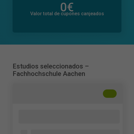
0
€
Valor total de donaciones
0
€
Valor total de cupones canjeados
Estudios seleccionados –
Fachhochschule Aachen
+
??
Umfrage zur Wahrnehmung von
Corporate-Influencer-Content
Abierto para todos