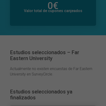
0
€
Valor total de donaciones
0
€
Valor total de cupones canjeados
Estudios seleccionados – Far
Eastern University
Actualmente no existen encuestas de Far Eastern
University en SurveyCircle.
Estudios seleccionados ya
finalizados