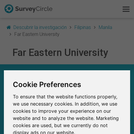
Descubrir la investigación
Filipinas
Manila
Far Eastern University
Far Eastern University
Esto es SurveyCircle
Survey Ranking
FAR EASTERN UNIVERSITY – EN RESUMEN
Cookie Preferences
Explorar la investigación
0
Estudios actuales en SurveyCircle
To ensure that the website functions properly,
0
FAQ
Número total de estudios publicados en
we use necessary cookies. In addition, we use
SurveyCircle
cookies to improve your experience on our
Regístrate gratis
website and to analyze the website. Marketing
cookies are used, but we currently do not
Iniciar sesión
display ads on our website.