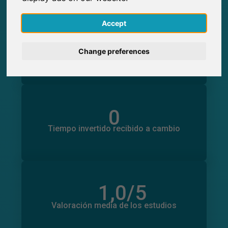
English
Accept
0
Participaciones generadas en SurveyCircle
Deutsch
0
Participantes obtenidos a través de
Change preferences
SurveyCircle
Nederlands
Français
0
Italiano
Tiempo invertido en otros estudios
0
Tiempo invertido recibido a cambio
1,0
/5
Número total de valoraciones
0
Valoración media de los estudios