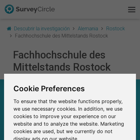
Descubrir la investigación
Alemania
Rostock
Fachhochschule des Mittelstands Rostock
Fachhochschule des
Esto es SurveyCircle
Mittelstands Rostock
Survey Ranking
Cookie Preferences
Explorar la investigación
FACHHOCHSCHULE DES MITTELSTANDS
ROSTOCK – EN RESUMEN
To ensure that the website functions properly,
FAQ
we use necessary cookies. In addition, we use
0
cookies to improve your experience on our
Estudios actuales en SurveyCircle
Regístrate gratis
0
Número total de estudios publicados en
website and to analyze the website. Marketing
SurveyCircle
cookies are used, but we currently do not
Iniciar sesión
display ads on our website.