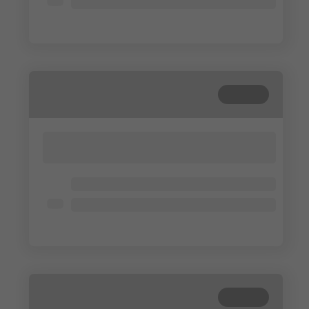
Lorem ipsum dolor
Lorem ipsum dolor
Cerrada
Lorem ipsum dolor sit amet, consectetur
adipisicing elit. Cum, nemo?
Lorem ipsum dolor
Lorem ipsum dolor
Lorem ipsum dolor
Cerrada