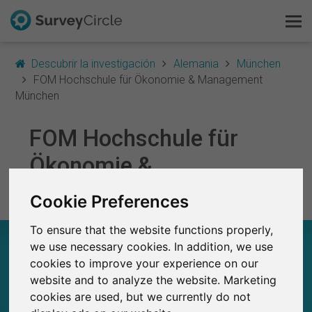
Descubrir la investigación
Alemania
München
FOM Hochschule für Ökonomie & Management
München
Esto es SurveyCircle
FOM Hochschule für
Ökonomie &
Survey Ranking
Management München
Explorar la investigación
Cookie Preferences
To ensure that the website functions properly,
FAQ
FOM HOCHSCHULE FÜR ÖKONOMIE &
we use necessary cookies. In addition, we use
MANAGEMENT MÜNCHEN – EN RESUMEN
cookies to improve your experience on our
Regístrate gratis
website and to analyze the website. Marketing
0
cookies are used, but we currently do not
Iniciar sesión
Estudios actuales en SurveyCircle