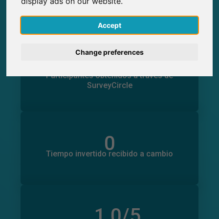
0
display ads on our website.
Número total de estudios publicados en
SurveyCircle
English
Accept
Deutsch
Change preferences
0
Nederlands
Participaciones generadas en SurveyCircle
0
Participantes obtenidos a través de
SurveyCircle
Français
Italiano
0
Tiempo invertido en otros estudios
0
Tiempo invertido recibido a cambio
1,0
/5
Número total de valoraciones