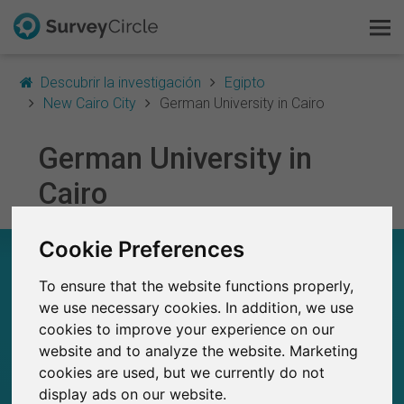
Descubrir la investigación
Egipto
New Cairo City
German University in Cairo
German University in
Esto es SurveyCircle
Cairo
Survey Ranking
Cookie Preferences
Explorar la investigación
GERMAN UNIVERSITY IN CAIRO – EN
RESUMEN
To ensure that the website functions properly,
FAQ
we use necessary cookies. In addition, we use
0
cookies to improve your experience on our
Regístrate gratis
Estudios actuales en SurveyCircle
0
website and to analyze the website. Marketing
Número total de estudios publicados en
SurveyCircle
cookies are used, but we currently do not
Iniciar sesión
display ads on our website.