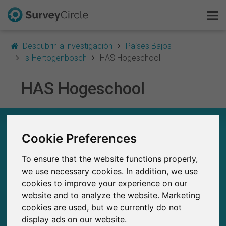
Descubrir la investigación
Países Bajos
's-Hertogenbosch
HAS Hogeschool
HAS Hogeschool
Esto es SurveyCircle
Survey Ranking
HAS HOGESCHOOL – EN RESUMEN
Cookie Preferences
Explorar la investigación
0
To ensure that the website functions properly,
Estudios actuales en SurveyCircle
FAQ
0
Número total de estudios publicados en
we use necessary cookies. In addition, we use
SurveyCircle
cookies to improve your experience on our
Regístrate gratis
website and to analyze the website. Marketing
cookies are used, but we currently do not
Iniciar sesión
display ads on our website.