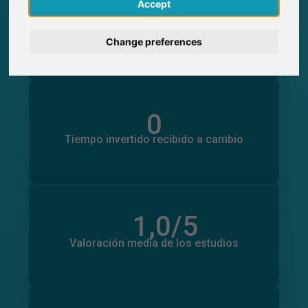
English
Accept
0
Participaciones generadas en SurveyCircle
0
Participantes obtenidos a través de
Deutsch
Change preferences
SurveyCircle
Nederlands
Français
0
Tiempo invertido en otros estudios
0
Italiano
Tiempo invertido recibido a cambio
1,0
/5
Número total de valoraciones
0
Valoración media de los estudios