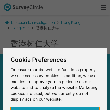
Descubrir la investigación
Hong Kong
Hongkong
香港树仁大学
Esto es SurveyCircle
香港树仁大学
Survey Ranking
Cookie Preferences
香港树仁大学 – EN RESUMEN
Explorar la investigación
To ensure that the website functions properly,
FAQ
0
we use necessary cookies. In addition, we use
Estudios actuales en SurveyCircle
cookies to improve your experience on our
0
Número total de estudios publicados en
Regístrate gratis
website and to analyze the website. Marketing
SurveyCircle
cookies are used, but we currently do not
Iniciar sesión
display ads on our website.