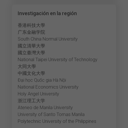
Investigación en la región
香港科技大學
广东金融学院
South China Normal University
國立清華大學
國立臺灣大學
National Taipei University of Technology
大同大學
中國文化大學
Đại học Quốc gia Hà Nội
National Economics University
Holy Angel University
浙江理工大学
Ateneo de Manila University
University of Santo Tomas Manila
Polytechnic University of the Philippines