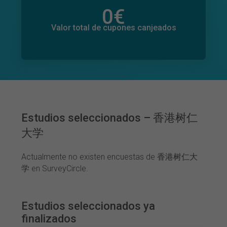
0
€
Valor total de donaciones
0
€
Valor total de cupones canjeados
Estudios seleccionados – 香港树仁
大学
Actualmente no existen encuestas de 香港树仁大
学 en SurveyCircle.
Estudios seleccionados ya
finalizados