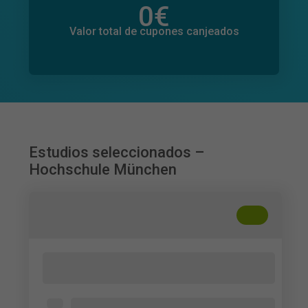
0
€
Valor total de donaciones
0
€
Valor total de cupones canjeados
Estudios seleccionados –
Hochschule München
+
??
Wie normal ist normal? Eine Befragung
zur Wahrnehmung von Essverhalten
In Deutschland lebende, erwachsene