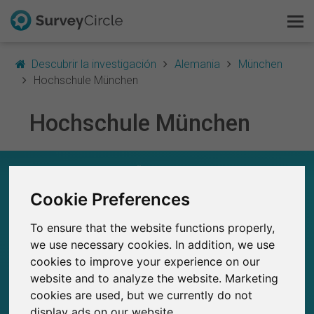
Descubrir la investigación
Alemania
München
Hochschule München
Hochschule München
Esto es SurveyCircle
Survey Ranking
HOCHSCHULE MÜNCHEN – EN RESUMEN
Cookie Preferences
Explorar la investigación
0
Estudios actuales en SurveyCircle
To ensure that the website functions properly,
0
FAQ
Número total de estudios publicados en
we use necessary cookies. In addition, we use
SurveyCircle
cookies to improve your experience on our
Regístrate gratis
website and to analyze the website. Marketing
cookies are used, but we currently do not
Iniciar sesión
display ads on our website.