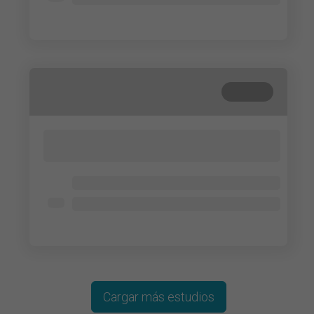
Lorem ipsum dolor
Cerrada
Lorem ipsum dolor sit amet, consectetur
adipisicing elit. Cum, nemo?
Lorem ipsum dolor
Lorem ipsum dolor
Lorem ipsum dolor
Cargar más estudios