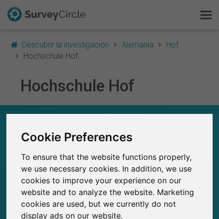
Descubrir la investigación
Alemania
Hof
Hochschule Hof
Hochschule Hof
Esto es SurveyCircle
Survey Ranking
HOCHSCHULE HOF – EN RESUMEN
Cookie Preferences
Explorar la investigación
0
Estudios actuales en SurveyCircle
To ensure that the website functions properly,
0
FAQ
Número total de estudios publicados en
we use necessary cookies. In addition, we use
SurveyCircle
cookies to improve your experience on our
Regístrate gratis
website and to analyze the website. Marketing
cookies are used, but we currently do not
Iniciar sesión
display ads on our website.