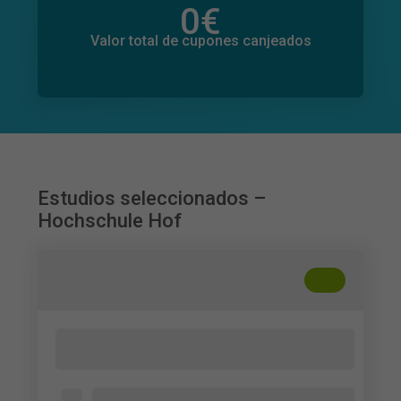
0
€
Valor total de donaciones
0
€
Valor total de cupones canjeados
Estudios seleccionados –
Hochschule Hof
+
??
Wirkung nährwertbezogener Angaben
bei Lebensmitteln
Alter 18-35 Jahre