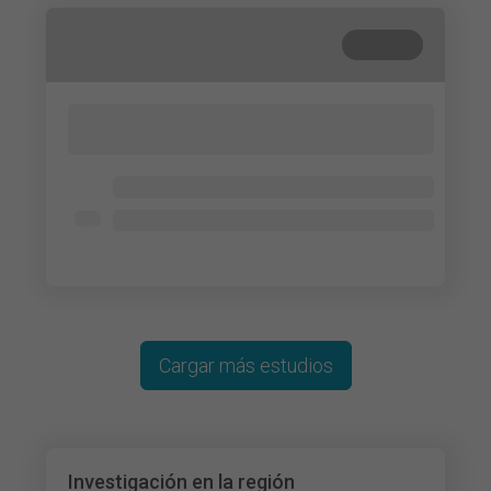
Cerrada
Lorem ipsum dolor sit amet, consectetur
adipisicing elit. Cum, nemo?
Lorem ipsum dolor
Lorem ipsum dolor
Lorem ipsum dolor
Cargar más estudios
Investigación en la región