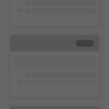
Lorem ipsum dolor
Lorem ipsum dolor
Lorem ipsum dolor
Cerrada
Lorem ipsum dolor sit amet, consectetur
adipisicing elit. Cum, nemo?
Lorem ipsum dolor
Lorem ipsum dolor
Lorem ipsum dolor