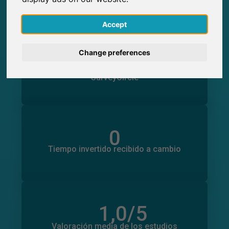
SurveyCircle
English
Accept
Deutsch
0
Change preferences
Participaciones generadas en SurveyCircle
0
Participantes obtenidos a través de
Nederlands
SurveyCircle
Français
Italiano
0
Tiempo invertido en otros estudios
0
Tiempo invertido recibido a cambio
1,0
/5
Número total de valoraciones
0
Valoración media de los estudios