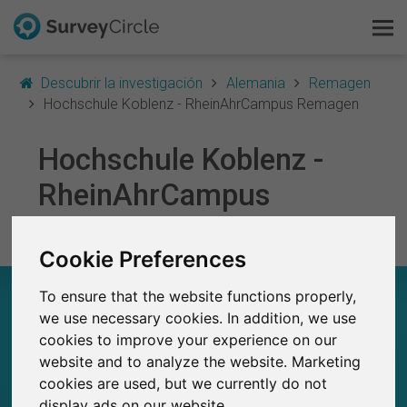
Descubrir la investigación
Alemania
Remagen
Hochschule Koblenz - RheinAhrCampus Remagen
Hochschule Koblenz -
Esto es SurveyCircle
RheinAhrCampus
Survey Ranking
Remagen
Explorar la investigación
Cookie Preferences
HOCHSCHULE KOBLENZ - RHEINAHRCAMPUS
To ensure that the website functions properly,
FAQ
REMAGEN – EN RESUMEN
we use necessary cookies. In addition, we use
cookies to improve your experience on our
Regístrate gratis
0
website and to analyze the website. Marketing
Estudios actuales en SurveyCircle
cookies are used, but we currently do not
0
Número total de estudios publicados en
Iniciar sesión
display ads on our website.