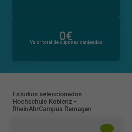
0
€
Valor total de donaciones
0
€
Valor total de cupones canjeados
Estudios seleccionados –
Hochschule Koblenz -
RheinAhrCampus Remagen
+
??