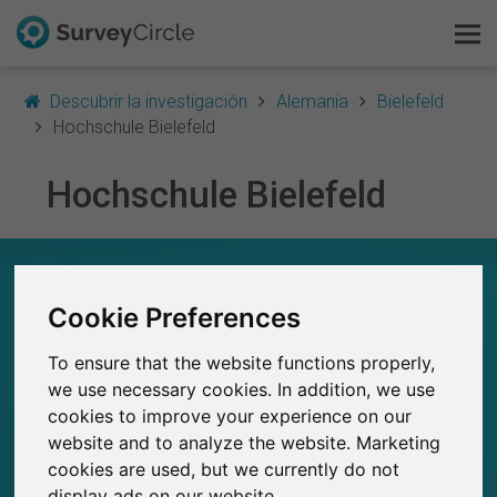
Descubrir la investigación
Alemania
Bielefeld
Hochschule Bielefeld
Hochschule Bielefeld
Esto es SurveyCircle
Survey Ranking
HOCHSCHULE BIELEFELD – EN RESUMEN
Explorar la investigación
Cookie Preferences
0
Estudios actuales en SurveyCircle
0
To ensure that the website functions properly,
FAQ
Número total de estudios publicados en
we use necessary cookies. In addition, we use
SurveyCircle
cookies to improve your experience on our
Regístrate gratis
website and to analyze the website. Marketing
cookies are used, but we currently do not
Iniciar sesión
display ads on our website.