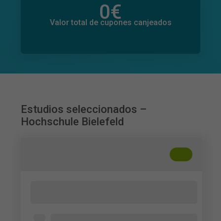
0
€
Valor total de donaciones
0
€
Valor total de cupones canjeados
Estudios seleccionados –
Hochschule Bielefeld
+
??
Wahrgenommene Produktivität im
Homeoffice
Personen, die in den letzten 3 Monaten