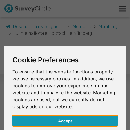
Descubrir la investigación
Alemania
Nürnberg
IU Internationale Hochschule Nürnberg
Esto es SurveyCircle
IU Internationale
Survey Ranking
Cookie Preferences
Hochschule Nürnberg
Explorar la investigación
To ensure that the website functions properly,
we use necessary cookies. In addition, we use
FAQ
cookies to improve your experience on our
website and to analyze the website. Marketing
Estudios seleccionados – IU
Regístrate gratis
cookies are used, but we currently do not
Internationale Hochschule Nürnberg
display ads on our website.
Iniciar sesión
Actualmente no existen encuestas de IU
Accept
Internationale Hochschule Nürnberg en SurveyCircle.
English