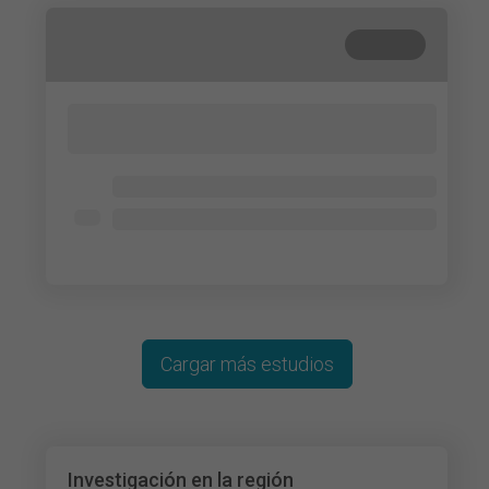
Cerrada
Lorem ipsum dolor sit amet, consectetur
adipisicing elit. Cum, nemo?
Lorem ipsum dolor
Lorem ipsum dolor
Lorem ipsum dolor
Cargar más estudios
Investigación en la región