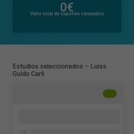
0
€
Valor total de donaciones
0
€
Valor total de cupones canjeados
Estudios seleccionados – Luiss
Guido Carli
+
??
Comunicazione Finanziaria e percezione
del rischio degli investitori
Abierto para todos