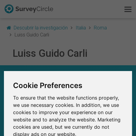
Descubrir la investigación
Italia
Roma
Luiss Guido Carli
Luiss Guido Carli
Esto es SurveyCircle
Survey Ranking
LUISS GUIDO CARLI – EN RESUMEN
Cookie Preferences
Explorar la investigación
0
Estudios actuales en SurveyCircle
To ensure that the website functions properly,
0
FAQ
Número total de estudios publicados en
we use necessary cookies. In addition, we use
SurveyCircle
cookies to improve your experience on our
Regístrate gratis
website and to analyze the website. Marketing
cookies are used, but we currently do not
Iniciar sesión
display ads on our website.