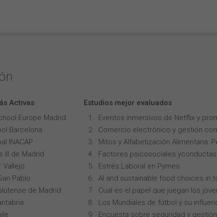
ión
ás Activas
Estudios mejor evaluados
chool Europe Madrid
Eventos inmersivos de Netflix y pro
ol Barcelona
Comercio electrónico y gestión com
onal INACAP
Mitos y Alfabetización Alimentaria: 
 III de Madrid
Factores psicosociales yconductas p
 Vallejo
Estrés Laboral en Pymes
San Pablo
AI and sustainable food choices in 
lutense de Madrid
Cual es el papel que juegan los jóv
ntabria
Los Mundiales de fútbol y su influen
ile
Encuesta sobre seguridad y gestión