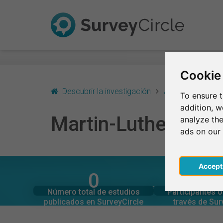
Cookie
Descubrir la investigación
Alemania
Hall
To ensure t
addition, 
Martin-Luther-Univ
analyze the
ads on our
Acce
0
0
SurveyCircle
SurveyCi
Estudios actuales en
Participaciones 
MARTIN-LUTHER-UNIVERSITÄT HALLE-WITTE
Número total de estudios
Participantes 
0
0
publicados en SurveyCircle
través de Sur