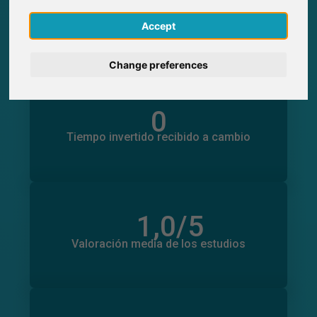
0
Participaciones generadas en SurveyCircle
English
0
Participantes obtenidos a través de
Accept
SurveyCircle
Deutsch
Change preferences
Nederlands
0
Tiempo invertido en otros estudios
Français
0
Tiempo invertido recibido a cambio
Italiano
1,0
/5
Número total de valoraciones
0
Valoración media de los estudios