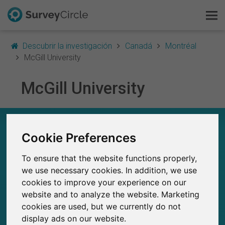
Descubrir la investigación
Canadá
Montréal
McGill University
McGill University
Esto es SurveyCircle
Survey Ranking
MCGILL UNIVERSITY – EN RESUMEN
Cookie Preferences
Explorar la investigación
0
To ensure that the website functions properly,
Estudios actuales en SurveyCircle
FAQ
0
Número total de estudios publicados en
we use necessary cookies. In addition, we use
SurveyCircle
cookies to improve your experience on our
Regístrate gratis
website and to analyze the website. Marketing
cookies are used, but we currently do not
Iniciar sesión
display ads on our website.