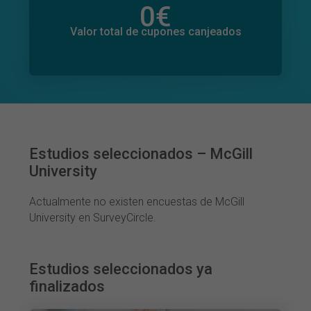
0
€
Valor total de donaciones
0
€
Valor total de cupones canjeados
Estudios seleccionados – McGill
University
Actualmente no existen encuestas de McGill
University en SurveyCircle.
Estudios seleccionados ya
finalizados