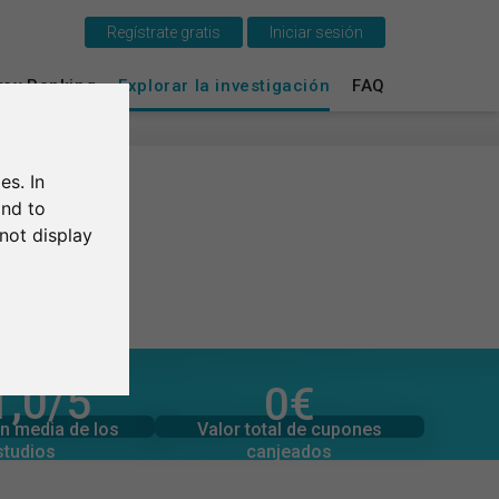
Regístrate gratis
Iniciar sesión
Esto es SurveyCircle
vey Ranking
Explorar la investigación
FAQ
Survey Ranking
es. In
Explorar la investigación
and to
not display
FAQ
Regístrate gratis
Iniciar sesión
1,0
/5
0
€
l de valoraciones
Valor total de donaciones
English
0
0
€
Valor total de cupones
n media de los
canjeados
studios
Deutsch