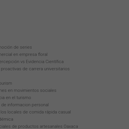
moción de series
ercial en empresa floral
Percepción vs Evidencia Científica
roactivas de carrera universitarios
tourism
enes en movimientos sociales
cia en el turismo
 de informacion personal
los locales de comida rápida casual
adémica
iales de productos artesanales Oaxaca