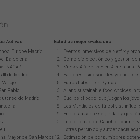
ión
ás Activas
Estudios mejor evaluados
chool Europe Madrid
Eventos inmersivos de Netflix y pro
ol Barcelona
Comercio electrónico y gestión com
onal INACAP
Mitos y Alfabetización Alimentaria: 
 III de Madrid
Factores psicosociales yconductas p
 Vallejo
Estrés Laboral en Pymes
San Pablo
AI and sustainable food choices in 
lutense de Madrid
Cual es el papel que juegan los jóv
ntabria
Los Mundiales de fútbol y su influen
ile
Encuesta sobre seguridad y gestión
villa
Tu opinión sobre Gaucho Gourmet y 
e I
Estrés percibido y autoeficacia ac
onal Mayor de San Marcos
Estimación de consumidores potenc