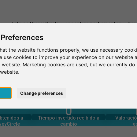
Esto es SurveyCircle
Encontrar participantes
Sur
 Preferences
hat the website functions properly, we use necessary cooki
Montclair
Montclair State University
we use cookies to improve your experience on our website 
 website. Marketing cookies are used, but we currently do 
 website.
versity
pt
Change preferences
0
rcle
estudios
Número tota
generadas en
Tiempo invertido en otros
N
obtenidos a
Tiempo invertido recibido a
Valoració
0
veyCircle
cambio
e