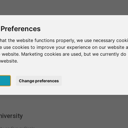
Esto es SurveyCircle
Encontrar participantes
Sur
 Preferences
hat the website functions properly, we use necessary cooki
we use cookies to improve your experience on our website 
Al Maaref University
 website. Marketing cookies are used, but we currently do 
 website.
y
pt
Change preferences
iversity