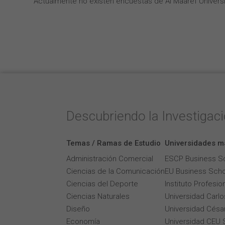
Actualmente no existen encuestas de Al Maaref Universi
Descubriendo la Investigac
Temas / Ramas de Estudio
Universidades m
Administración Comercial
ESCP Business S
Ciencias de la Comunicación
EU Business Scho
Ciencias del Deporte
Instituto Profesi
Ciencias Naturales
Universidad Carlos
Diseño
Universidad César
Economía
Universidad CEU 