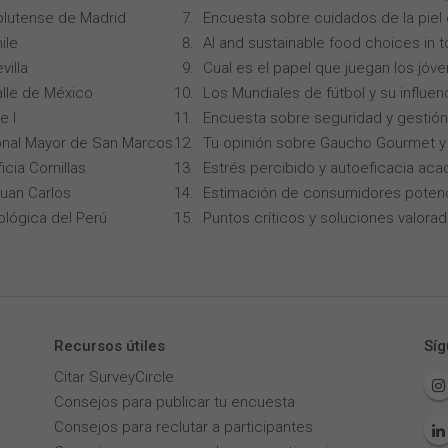
lutense de Madrid
Encuesta sobre cuidados de la piel
ile
AI and sustainable food choices in 
villa
Cual es el papel que juegan los jóv
alle de México
Los Mundiales de fútbol y su influen
e I
Encuesta sobre seguridad y gestión
onal Mayor de San Marcos
Tu opinión sobre Gaucho Gourmet y 
icia Comillas
Estrés percibido y autoeficacia ac
Juan Carlos
Estimación de consumidores potenc
ológica del Perú
Puntos críticos y soluciones valorad
Recursos útiles
Síg
Citar SurveyCircle
Consejos para publicar tu encuesta
Consejos para reclutar a participantes