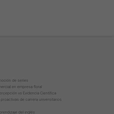
Nederlands
Français
Italiano
moción de series
ercial en empresa floral
Percepción vs Evidencia Científica
roactivas de carrera universitarios
rendizaje del inglés