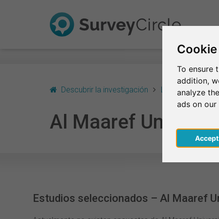
Cookie
To ensure t
addition, 
Descubrir la investigación
Líbano
Beirut
analyze the
ads on our
Al Maaref Universit
Acce
Estudios seleccionados – Al Maaref Un