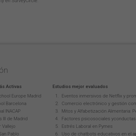
ty en SurveyCircle.
ión
ás Activas
Estudios mejor evaluados
chool Europe Madrid
Eventos inmersivos de Netflix y pro
ol Barcelona
Comercio electrónico y gestión com
onal INACAP
Mitos y Alfabetización Alimentaria: 
 III de Madrid
Factores psicosociales yconductas p
 Vallejo
Estrés Laboral en Pymes
San Pablo
Uso de chatbots educativos en el ap