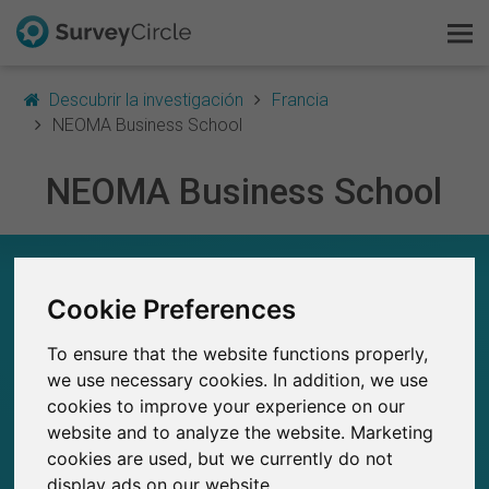
Descubrir la investigación
Francia
NEOMA Business School
NEOMA Business School
Esto es SurveyCircle
Survey Ranking
NEOMA BUSINESS SCHOOL – EN RESUMEN
Cookie Preferences
Explorar la investigación
0
Estudios actuales en SurveyCircle
To ensure that the website functions properly,
0
FAQ
Número total de estudios publicados en
we use necessary cookies. In addition, we use
SurveyCircle
cookies to improve your experience on our
Regístrate gratis
website and to analyze the website. Marketing
cookies are used, but we currently do not
Iniciar sesión
display ads on our website.