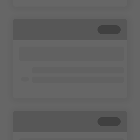
Cerrada
Lorem ipsum dolor sit amet, consectetur
adipisicing elit. Cum, nemo?
Lorem ipsum dolor
Lorem ipsum dolor
Lorem ipsum dolor
Cerrada