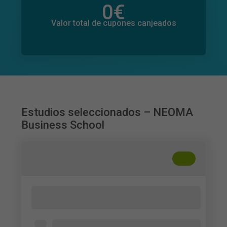
0
€
Valor total de donaciones
0
€
Valor total de cupones canjeados
Estudios seleccionados – NEOMA
Business School
+
??
Perception et confiance envers un
podcast de finance personnelle
Des gens qui ont écouté au moins une