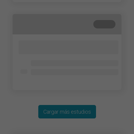
Cerrada
Lorem ipsum dolor sit amet, consectetur
adipisicing elit. Cum, nemo?
Lorem ipsum dolor
Lorem ipsum dolor
Lorem ipsum dolor
Cargar más estudios