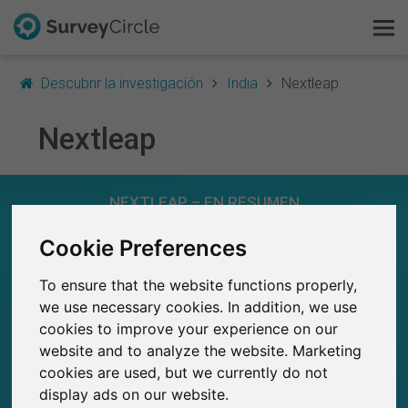
Descubrir la investigación
India
Nextleap
Nextleap
Esto es SurveyCircle
NEXTLEAP – EN RESUMEN
Survey Ranking
Cookie Preferences
Explorar la investigación
0
Estudios actuales en SurveyCircle
0
Número total de estudios publicados en
To ensure that the website functions properly,
FAQ
SurveyCircle
we use necessary cookies. In addition, we use
cookies to improve your experience on our
Regístrate gratis
website and to analyze the website. Marketing
cookies are used, but we currently do not
Iniciar sesión
0
display ads on our website.
Participaciones generadas en SurveyCircle