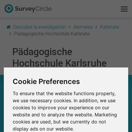
Descubrir la investigación
Alemania
Karlsruhe
Pädagogische Hochschule Karlsruhe
Pädagogische
Esto es SurveyCircle
Hochschule Karlsruhe
Survey Ranking
Cookie Preferences
Explorar la investigación
PÄDAGOGISCHE HOCHSCHULE KARLSRUHE –
EN RESUMEN
To ensure that the website functions properly,
FAQ
we use necessary cookies. In addition, we use
0
cookies to improve your experience on our
Regístrate gratis
Estudios actuales en SurveyCircle
0
website and to analyze the website. Marketing
Número total de estudios publicados en
SurveyCircle
cookies are used, but we currently do not
Iniciar sesión
display ads on our website.