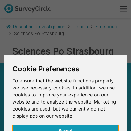
Descubrir la investigación
Francia
Strasbourg
Sciences Po Strasbourg
Esto es SurveyCircle
Sciences Po Strasbourg
Survey Ranking
Cookie Preferences
SCIENCES PO STRASBOURG – EN RESUMEN
Explorar la investigación
To ensure that the website functions properly,
0
FAQ
we use necessary cookies. In addition, we use
Estudios actuales en SurveyCircle
cookies to improve your experience on our
0
Número total de estudios publicados en
website and to analyze the website. Marketing
Regístrate gratis
SurveyCircle
cookies are used, but we currently do not
display ads on our website.
Iniciar sesión
Accept
English