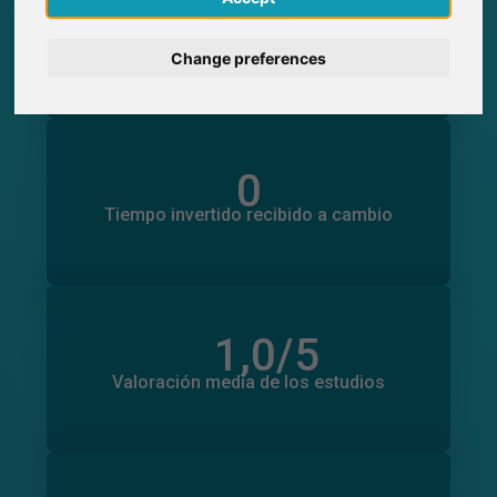
0
Participaciones generadas en SurveyCircle
0
Participantes obtenidos a través de
Deutsch
SurveyCircle
Change preferences
Nederlands
Français
0
Tiempo invertido en otros estudios
0
Tiempo invertido recibido a cambio
Italiano
1,0
/5
Número total de valoraciones
0
Valoración media de los estudios