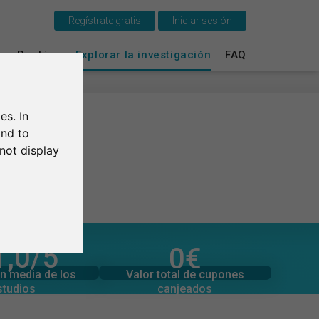
Regístrate gratis
Iniciar sesión
Esto es SurveyCircle
vey Ranking
Explorar la investigación
FAQ
Survey Ranking
es. In
Explorar la investigación
and to
not display
FAQ
Regístrate gratis
Iniciar sesión
1,0
/5
0
€
l de valoraciones
Valor total de donaciones
English
0
0
€
Valor total de cupones
n media de los
canjeados
studios
Deutsch