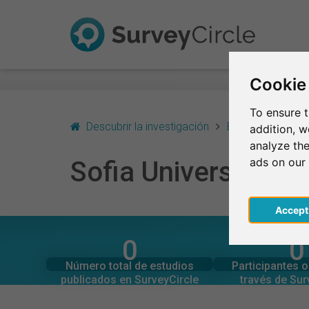
Cookie
To ensure t
Descubrir la investigación
Bulgaria
Sofi
addition, 
analyze the
ads on our
Sofia University
Acce
0
0
SurveyCircle
SurveyCi
Estudios actuales en
Participaciones 
SOFIA UNIVERSITY – EN RESUMEN
Número total de estudios
Participantes 
0
0
publicados en SurveyCircle
través de Sur