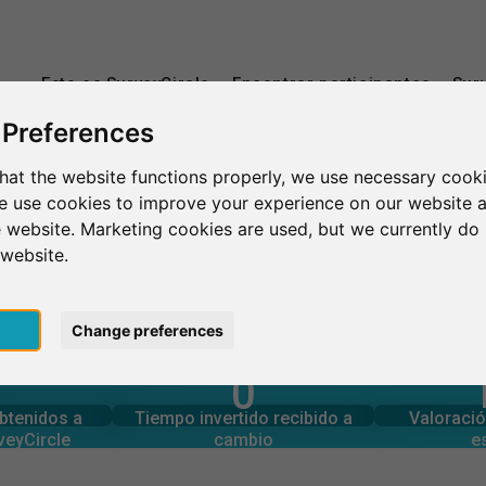
Esto es SurveyCircle
Encontrar participantes
Sur
 Preferences
hat the website functions properly, we use necessary cooki
a
Sofia University
we use cookies to improve your experience on our website 
 website. Marketing cookies are used, but we currently do 
 website.
pt
Change preferences
0
rcle
estudios
Número tota
generadas en
Tiempo invertido en otros
obtenidos a
Tiempo invertido recibido a
Valoració
0
veyCircle
cambio
e