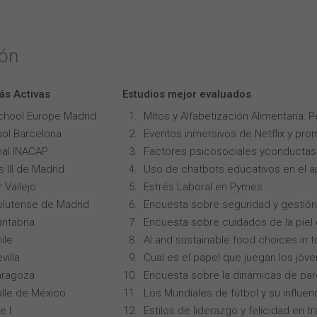
ión
ás Activas
Estudios mejor evaluados
chool Europe Madrid
Mitos y Alfabetización Alimentaria: 
ol Barcelona
Eventos inmersivos de Netflix y pro
onal INACAP
Factores psicosociales yconductas p
 III de Madrid
Uso de chatbots educativos en el ap
 Vallejo
Estrés Laboral en Pymes
lutense de Madrid
Encuesta sobre seguridad y gestión
ntabria
Encuesta sobre cuidados de la piel
ile
AI and sustainable food choices in 
villa
Cual es el papel que juegan los jóv
aragoza
Encuesta sobre la dinámicas de par
alle de México
Los Mundiales de fútbol y su influen
e I
Estilos de liderazgo y felicidad en 