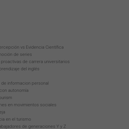
Percepción vs Evidencia Científica
moción de series
roactivas de carrera universitarios
rendizaje del inglés
 de informacion personal
 con autonomía
tourism
enes en movimientos sociales
eja
cia en el turismo
trabajadores de generaciones Y y Z