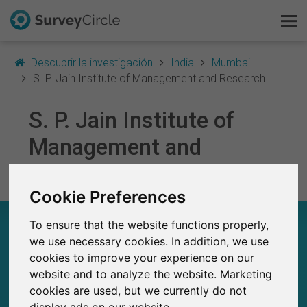
Descubrir la investigación
India
Mumbai
S. P. Jain Institute of Management and Research
S. P. Jain Institute of
Esto es SurveyCircle
Management and
Survey Ranking
Research
Explorar la investigación
Cookie Preferences
S. P. JAIN INSTITUTE OF MANAGEMENT AND
To ensure that the website functions properly,
FAQ
RESEARCH – EN RESUMEN
we use necessary cookies. In addition, we use
cookies to improve your experience on our
Regístrate gratis
0
website and to analyze the website. Marketing
Estudios actuales en SurveyCircle
cookies are used, but we currently do not
0
Número total de estudios publicados en
Iniciar sesión
display ads on our website.