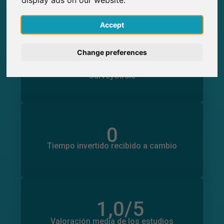
SurveyCircle
English
Accept
Deutsch
0
Change preferences
Participaciones generadas en SurveyCircle
0
Participantes obtenidos a través de
Nederlands
SurveyCircle
Français
Italiano
0
Tiempo invertido en otros estudios
0
Tiempo invertido recibido a cambio
1,0
/5
Número total de valoraciones
0
Valoración media de los estudios