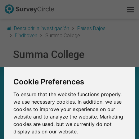
Descubrir la investigación
Países Bajos
Eindhoven
Summa College
Summa College
Esto es SurveyCircle
Survey Ranking
SUMMA COLLEGE – EN RESUMEN
Cookie Preferences
Explorar la investigación
0
To ensure that the website functions properly,
FAQ
Estudios actuales en SurveyCircle
0
we use necessary cookies. In addition, we use
Número total de estudios publicados en
SurveyCircle
cookies to improve your experience on our
Regístrate gratis
website and to analyze the website. Marketing
cookies are used, but we currently do not
Iniciar sesión
display ads on our website.