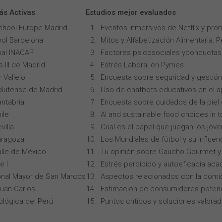
ás Activas
Estudios mejor evaluados
chool Europe Madrid
Eventos inmersivos de Netflix y pro
ol Barcelona
Mitos y Alfabetización Alimentaria: 
onal INACAP
Factores psicosociales yconductas p
 III de Madrid
Estrés Laboral en Pymes
 Vallejo
Encuesta sobre seguridad y gestión
lutense de Madrid
Uso de chatbots educativos en el ap
ntabria
Encuesta sobre cuidados de la piel
ile
AI and sustainable food choices in 
villa
Cual es el papel que juegan los jóv
aragoza
Los Mundiales de fútbol y su influen
alle de México
Tu opinión sobre Gaucho Gourmet y 
e I
Estrés percibido y autoeficacia ac
onal Mayor de San Marcos
Aspectos relacionados con la comi
Juan Carlos
Estimación de consumidores potenc
ológica del Perú
Puntos críticos y soluciones valorad