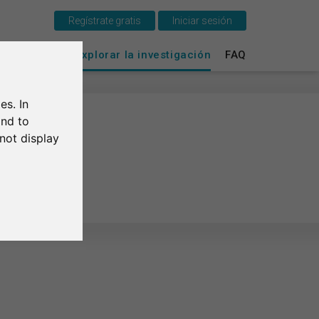
Regístrate gratis
Iniciar sesión
Esto es SurveyCircle
vey Ranking
Explorar la investigación
FAQ
Survey Ranking
es. In
Explorar la investigación
and to
not display
FAQ
Regístrate gratis
Iniciar sesión
English
Deutsch