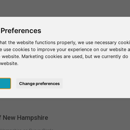
Esto es SurveyCircle
Encontrar participantes
Sur
 Preferences
hat the website functions properly, we use necessary cooki
we use cookies to improve your experience on our website 
Durham
University of New Hampshire
 website. Marketing cookies are used, but we currently do 
 website.
 Hampshire
pt
Change preferences
of New Hampshire