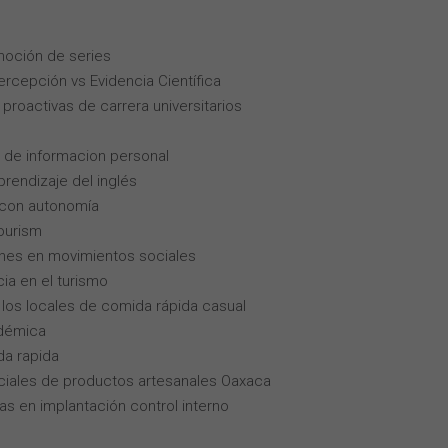
moción de series
Percepción vs Evidencia Científica
roactivas de carrera universitarios
 de informacion personal
rendizaje del inglés
 con autonomía
tourism
enes en movimientos sociales
cia en el turismo
los locales de comida rápida casual
adémica
da rapida
iales de productos artesanales Oaxaca
as en implantación control interno