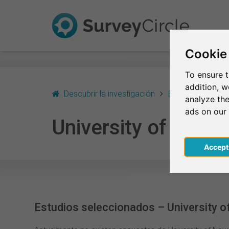
Cookie
To ensure t
addition, 
Descubrir la investigación
Estados Unidos
analyze the
ads on our
University of New
Acce
Estudios seleccionados – University 