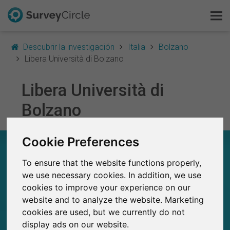
Descubrir la investigación
Italia
Bolzano
Libera Università di Bolzano
Libera Università di
Esto es SurveyCircle
Bolzano
Survey Ranking
Cookie Preferences
Explorar la investigación
LIBERA UNIVERSITÀ DI BOLZANO – EN
RESUMEN
To ensure that the website functions properly,
FAQ
we use necessary cookies. In addition, we use
0
cookies to improve your experience on our
Regístrate gratis
Estudios actuales en SurveyCircle
0
website and to analyze the website. Marketing
Número total de estudios publicados en
SurveyCircle
cookies are used, but we currently do not
Iniciar sesión
display ads on our website.