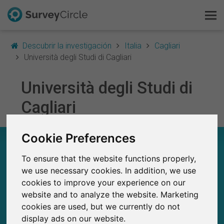
Descubrir la investigación
Italia
Cagliari
Università degli Studi di Cagliari
Università degli Studi di
Esto es SurveyCircle
Cagliari
Survey Ranking
Cookie Preferences
Explorar la investigación
UNIVERSITÀ DEGLI STUDI DI CAGLIARI – EN
RESUMEN
To ensure that the website functions properly,
FAQ
we use necessary cookies. In addition, we use
0
cookies to improve your experience on our
Regístrate gratis
Estudios actuales en SurveyCircle
0
website and to analyze the website. Marketing
Número total de estudios publicados en
SurveyCircle
cookies are used, but we currently do not
Iniciar sesión
display ads on our website.