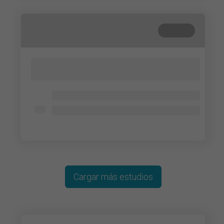
Cerrada
Lorem ipsum dolor sit amet, consectetur
adipisicing elit. Cum, nemo?
Lorem ipsum dolor
Lorem ipsum dolor
Lorem ipsum dolor
Cargar más estudios