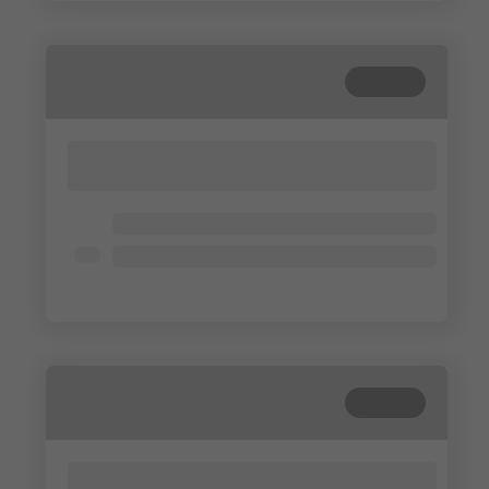
Cerrada
Lorem ipsum dolor sit amet, consectetur
adipisicing elit. Cum, nemo?
Lorem ipsum dolor
Lorem ipsum dolor
Lorem ipsum dolor
Cerrada
Lorem ipsum dolor sit amet, consectetur