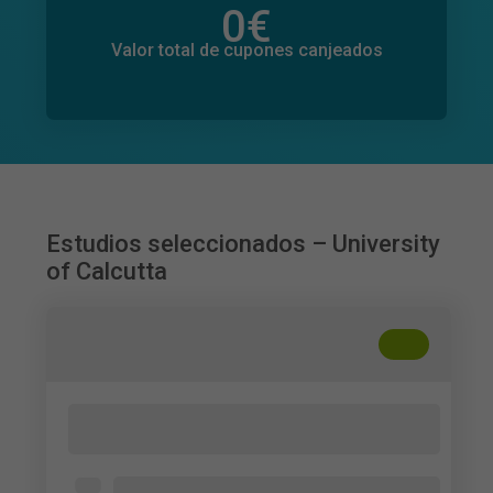
0
€
Valor total de donaciones
0
€
Valor total de cupones canjeados
Estudios seleccionados – University
of Calcutta
+
??
Impact of Social Media on Retail
Investors' Investment Decisions
Individuals aged 18+ with investment