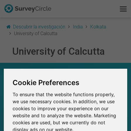
Descubrir la investigación
India
Kolkata
University of Calcutta
University of Calcutta
Esto es SurveyCircle
Survey Ranking
UNIVERSITY OF CALCUTTA – EN RESUMEN
Cookie Preferences
Explorar la investigación
0
Estudios actuales en SurveyCircle
To ensure that the website functions properly,
0
FAQ
Número total de estudios publicados en
we use necessary cookies. In addition, we use
SurveyCircle
cookies to improve your experience on our
Regístrate gratis
website and to analyze the website. Marketing
cookies are used, but we currently do not
Iniciar sesión
display ads on our website.