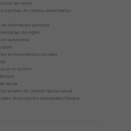
moción de series
roactivas de carrera universitarios
 de informacion personal
rendizaje del inglés
 con autonomía
tourism
enes en movimientos sociales
eja
cia en el turismo
adémica
da rapida
los locales de comida rápida casual
iales de productos artesanales Oaxaca