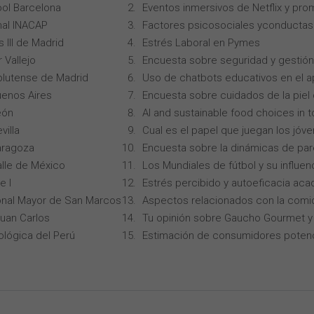
ol Barcelona
Eventos inmersivos de Netflix y pro
onal INACAP
Factores psicosociales yconductas p
 III de Madrid
Estrés Laboral en Pymes
 Vallejo
Encuesta sobre seguridad y gestión
lutense de Madrid
Uso de chatbots educativos en el ap
uenos Aires
Encuesta sobre cuidados de la piel
eón
AI and sustainable food choices in 
villa
Cual es el papel que juegan los jóv
aragoza
Encuesta sobre la dinámicas de par
alle de México
Los Mundiales de fútbol y su influen
e I
Estrés percibido y autoeficacia ac
onal Mayor de San Marcos
Aspectos relacionados con la comi
Juan Carlos
Tu opinión sobre Gaucho Gourmet y 
ológica del Perú
Estimación de consumidores potenc