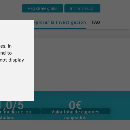
Regístrate gratis
Iniciar sesión
Esto es SurveyCircle
vey Ranking
Explorar la investigación
FAQ
Survey Ranking
es. In
Explorar la investigación
and to
not display
FAQ
Regístrate gratis
Iniciar sesión
1,0
/5
0
€
English
l de valoraciones
Valor total de donaciones
0
0
€
Valor total de cupones
n media de los
canjeados
studios
Deutsch