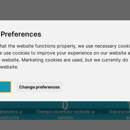
Esto es SurveyCircle
Encontrar participantes
Sur
 Preferences
hat the website functions properly, we use necessary cooki
we use cookies to improve your experience on our website 
w
University of Lucknow
 website. Marketing cookies are used, but we currently do 
 website.
now
pt
Change preferences
0
rcle
estudios
Número tota
generadas en
Tiempo invertido en otros
obtenidos a
Tiempo invertido recibido a
Valoració
0
veyCircle
cambio
e