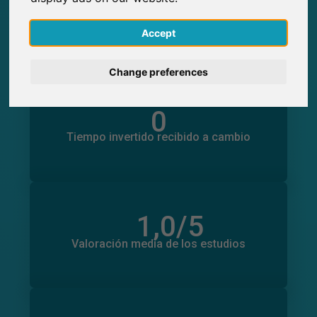
0
Participaciones generadas en SurveyCircle
0
English
Participantes obtenidos a través de
Accept
SurveyCircle
Deutsch
Change preferences
Nederlands
0
Tiempo invertido en otros estudios
0
Français
Tiempo invertido recibido a cambio
Italiano
1,0
/5
Número total de valoraciones
0
Valoración media de los estudios