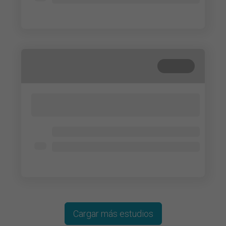
Lorem ipsum dolor
Cerrada
Lorem ipsum dolor sit amet, consectetur
adipisicing elit. Cum, nemo?
Lorem ipsum dolor
Lorem ipsum dolor
Lorem ipsum dolor
Cargar más estudios