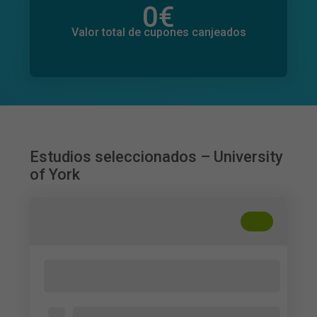
0
€
Valor total de donaciones
0
€
Valor total de cupones canjeados
Estudios seleccionados – University
of York
+
??
Gen Z Women's Perceptions of
Cosmetics Marketing on Social Media
Female Gen Z in Greece and the