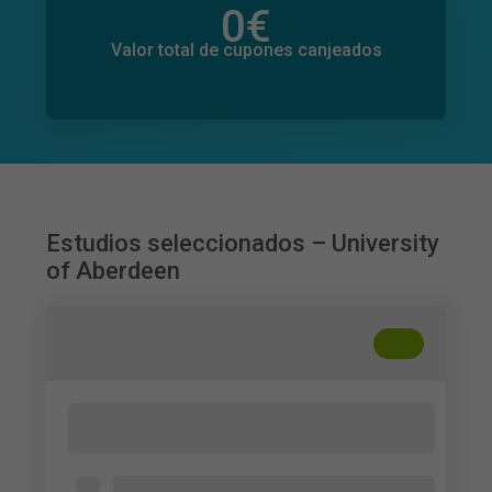
0
€
Valor total de donaciones
0
€
Valor total de cupones canjeados
Estudios seleccionados – University
of Aberdeen
+
??
Transparency and human oversight in AI-
assisted recruitment
Abierto para todos