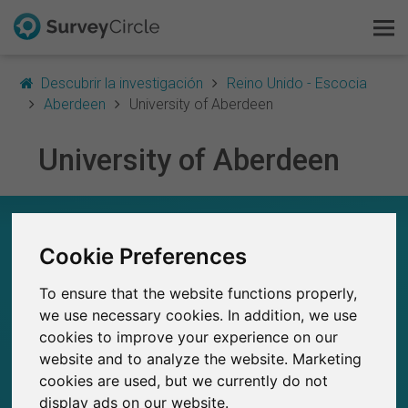
Descubrir la investigación
Reino Unido - Escocia
Aberdeen
University of Aberdeen
University of Aberdeen
Esto es SurveyCircle
Survey Ranking
UNIVERSITY OF ABERDEEN – EN RESUMEN
Cookie Preferences
Explorar la investigación
0
Estudios actuales en SurveyCircle
To ensure that the website functions properly,
0
FAQ
Número total de estudios publicados en
we use necessary cookies. In addition, we use
SurveyCircle
cookies to improve your experience on our
Regístrate gratis
website and to analyze the website. Marketing
cookies are used, but we currently do not
Iniciar sesión
display ads on our website.