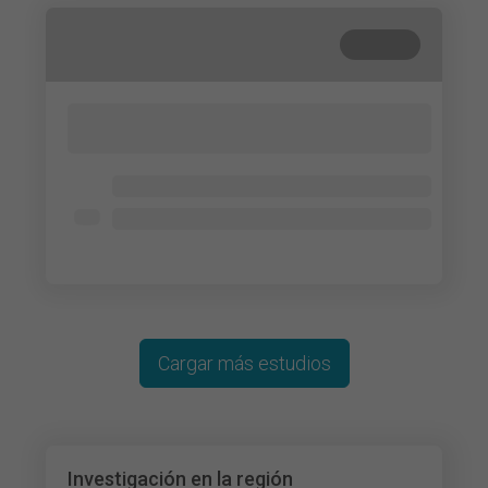
Cerrada
Lorem ipsum dolor sit amet, consectetur
adipisicing elit. Cum, nemo?
Lorem ipsum dolor
Lorem ipsum dolor
Lorem ipsum dolor
Cargar más estudios
Investigación en la región